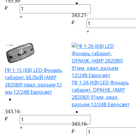
193.36
-
₽
343.21
-
+
₽
+
ГФ 1-15 (КВ) LED Фонарь
габарит. БЕЛЫЙ (АМР
ГФ 1-26 (КВ) LED Фонарь
282080) овал. разъем,51
габарит. ОРАНЖ. (АМР
мм,12/24В Евросвет
282080) 91мм, овал.
разъем 12/24В Евросвет
343.16
-
₽
343.16
-
+
₽