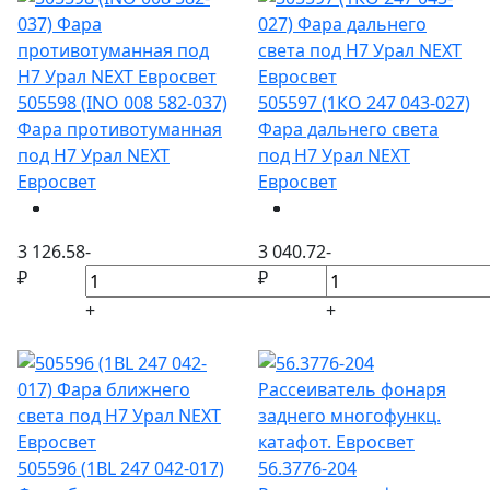
505598 (INO 008 582-037)
505597 (1КО 247 043-027)
Фара противотуманная
Фара дальнего света
под Н7 Урал NEXT
под Н7 Урал NEXT
Евросвет
Евросвет
3 126.58
-
3 040.72
-
₽
₽
+
+
505596 (1BL 247 042-017)
56.3776-204