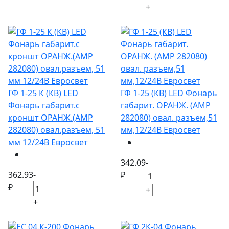
+
ГФ 1-25 К (КВ) LED
ГФ 1-25 (КВ) LED Фонарь
Фонарь габарит.с
габарит. ОРАНЖ. (АМР
кроншт ОРАНЖ.(АМР
282080) овал. разъем,51
282080) овал.разъем, 51
мм,12/24В Евросвет
мм 12/24В Евросвет
342.09
-
362.93
-
₽
₽
+
+