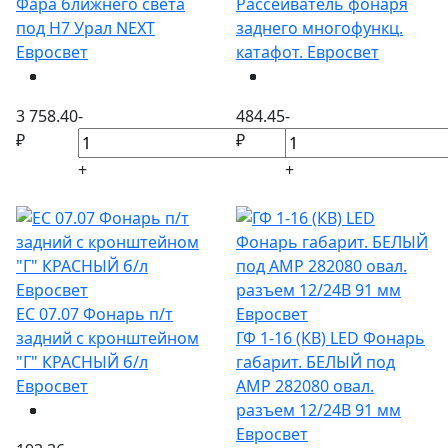
Фара ближнего света
Рассеиватель фонаря
под Н7 Урал NEXT
заднего многофункц.
Евросвет
катафот. Евросвет
3 758.40
-
484.45
-
₽
₽
+
+
ЕС 07.07 Фонарь п/т
задний с кронштейном
ГФ 1-16 (КВ) LED Фонарь
"Г" КРАСНЫЙ б/л
габарит. БЕЛЫЙ под
Евросвет
АМР 282080 овал.
разъем 12/24В 91 мм
Евросвет