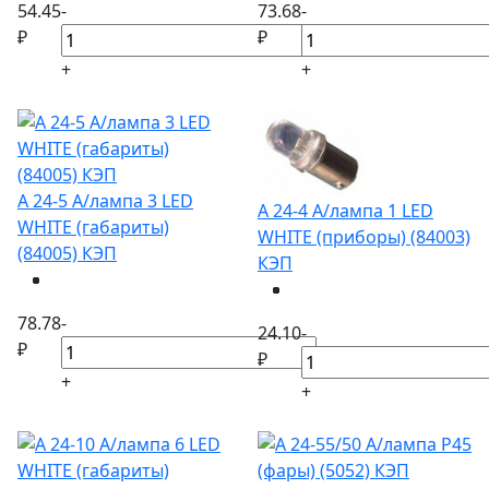
54.45
-
73.68
-
₽
₽
+
+
А 24-5 А/лампа 3 LED
А 24-4 А/лампа 1 LED
WHITE (габариты)
WHITE (приборы) (84003)
(84005) КЭП
КЭП
78.78
-
24.10
-
₽
₽
+
+