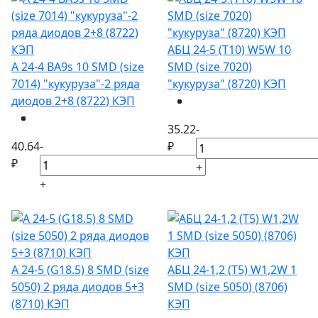
АБЦ 24-5 (Т10) W5W 10
А 24-4 BA9s 10 SMD (size
SMD (size 7020)
7014) "кукуруза"-2 ряда
"кукуруза" (8720) КЭП
диодов 2+8 (8722) КЭП
35.22
-
40.64
-
₽
₽
+
+
А 24-5 (G18.5) 8 SMD (size
АБЦ 24-1,2 (Т5) W1,2W 1
5050) 2 ряда диодов 5+3
SMD (size 5050) (8706)
(8710) КЭП
КЭП