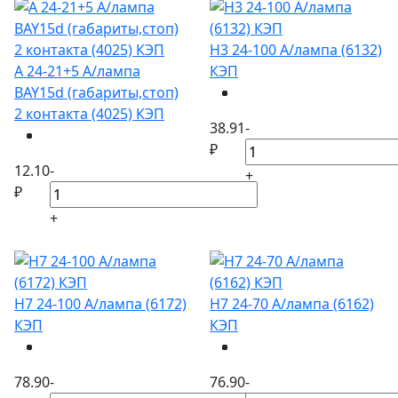
Н3 24-100 А/лампа (6132)
А 24-21+5 А/лампа
КЭП
BAY15d (габариты,стоп)
2 контакта (4025) КЭП
38.91
-
₽
12.10
-
+
₽
+
Н7 24-100 А/лампа (6172)
Н7 24-70 А/лампа (6162)
КЭП
КЭП
78.90
-
76.90
-