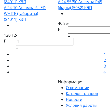
А 24-55/50 А/лампа Р45
А 24-10 А/лампа 6 LED
(фары) (5052) КЭП
WHITE (габариты)
(84011) КЭП
46.85
-
₽
120.12
-
+
₽
+
1
2
3
→
Информация
О компании
Каталог товаров
Новости
Условия работы