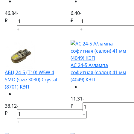
46.84
-
6.40
-
₽
₽
+
+
АС 24-5 А/лампа
АБЦ 24-5 (Т10) W5W 4
софитная (салон) 41 мм
SMD (size 3030) Crystal
(4049) КЭП
(8701) КЭП
11.31
-
38.12
-
₽
₽
+
+