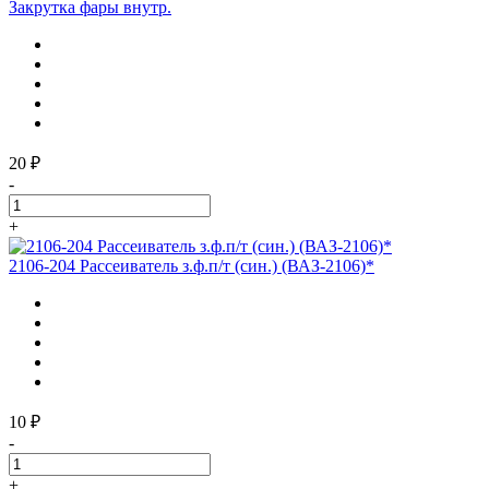
Закрутка фары внутр.
20 ₽
-
+
2106-204 Рассеиватель з.ф.п/т (син.) (ВАЗ-2106)*
10 ₽
-
+