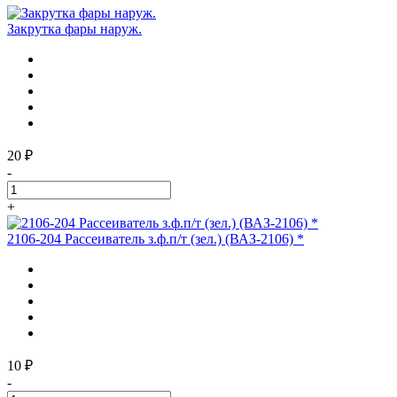
Закрутка фары наруж.
20 ₽
-
+
2106-204 Рассеиватель з.ф.п/т (зел.) (ВАЗ-2106) *
10 ₽
-