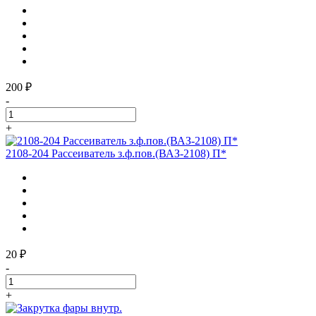
200 ₽
-
+
2108-204 Рассеиватель з.ф.пов.(ВАЗ-2108) П*
20 ₽
-
+